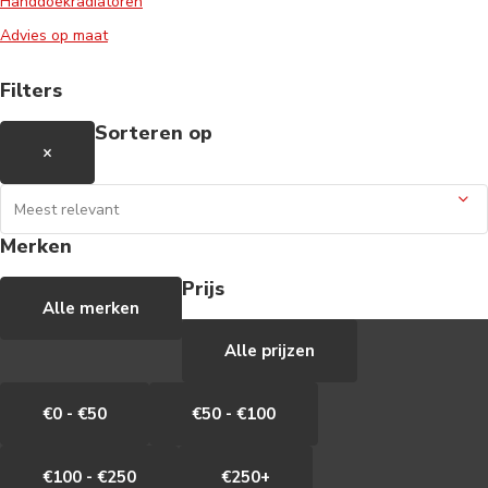
Handdoekradiatoren
Advies op maat
Filters
Sorteren op
×
Merken
Prijs
Alle merken
Alle prijzen
€0 - €50
€50 - €100
€100 - €250
€250+