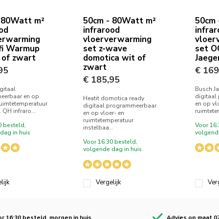
 80Watt m²
50cm - 80Watt m²
50cm 
ood
infrarood
infra
erwarming
vloerverwarming
vloer
fi Warmup
set z-wave
set O
 of zwart
domotica wit of
Jaege
zwart
95
€ 169
€ 185,95
igitaal
Busch J
eerbaar en op
digitaa
Heatit domotica ready
ruimtetemperatuur
en op vl
digitaal programmeerbaar
 QH infraro...
ruimtetem
en op vloer- en
ruimtetemperatuur
0 besteld,
Voor 16:
instelbaa...
dag in huis
volgende
Voor 16:30 besteld,
volgende dag in huis
lijk
Vergelijk
Verg
r 16:30 besteld, morgen in huis.
Advies op maat 0