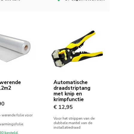
werende
Automatische
 12m2
draadstriptang
met knip en
krimpfunctie
90
€ 12,95
werende folie voor
Voor het strippen van de
dubbele mantel van de
warmingsfolie.
installatiedraad
30 besteld,