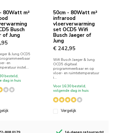
- 80Watt m²
50cm - 80Watt m²
rood
infrarood
verwarming
vloerverwarming
CD5 Busch
set OCD5 Wifi
r of Jung
Busch Jaeger of
Jung
,95
€ 242,95
aeger & Jung OCD5
l programmeerbaar
Wifi Busch Jaeger & Jung
oer- en
OCD5 digitaal
peratuur instel...
programmeerbaar en op
vloer- en ruimtetemperatuur
30 besteld,
i...
 dag in huis
Voor 16:30 besteld,
volgende dag in huis
elijk
Vergelijk
72-808 0179
14-dagen retourrecht