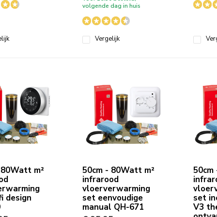
volgende dag in huis
lijk
Vergelijk
Verg
 80Watt m²
50cm - 80Watt m²
50cm 
ood
infrarood
infra
erwarming
vloerverwarming
vloer
i design
set eenvoudige
set in
0
manual QH-671
V3 th
ontva