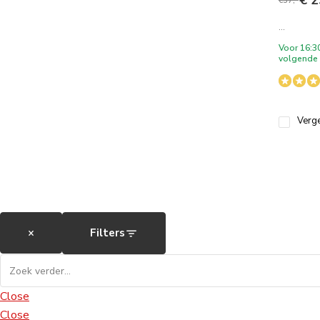
€ 2
€37,-
...
Voor 16:3
volgende 
Verge
×
Filters
Close
Close