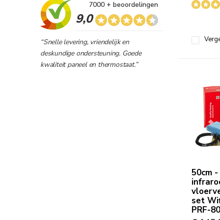
7000 + beoordelingen
9,0
Verge
“Snelle levering, vriendelijk en
deskundige ondersteuning. Goede
kwaliteit paneel en thermostaat.”
50cm -
infrar
vloerv
set Wif
PRF-8