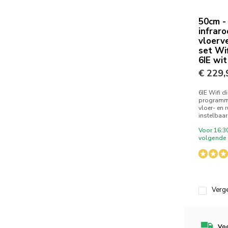
50cm -
infrar
vloerv
set Wi
6IE wit
€ 229,
6IE Wifi d
programm
vloer- en 
instelbaar.
Voor 16:3
volgende 
Verge
Voo