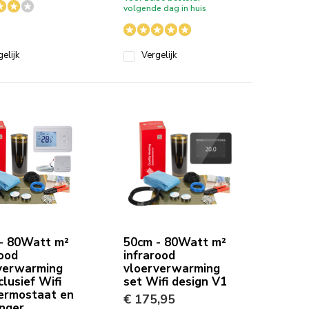
volgende dag in huis
elijk
Vergelijk
- 80Watt m²
50cm - 80Watt m²
rood
infrarood
verwarming
vloerverwarming
clusief Wifi
set Wifi design V1
ermostaat en
€ 175,95
nger