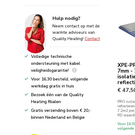
Hulp nodig?
Neem contact op met de
warmte adviseurs van
Quality Heating!
Contact
Volledige technische
ondersteuning met kabel
XPE-PR
veiligheidsgarantie!
7mm - 
isolati
Voor 16.30 besteld, volgende
reflect
werkdag gratis in huis
€ 47,5
Bezoek één van de Quality
Heating filialen
PRO isola
reflectere
Gratis verzending boven € 20,-
7,2m2 per
RD waarde
binnen Nederland en Belgie
Voor 16:3
volgende 