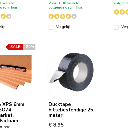
0 besteld,
Voor 16:30 besteld,
volgende
dag in huis
volgende dag in huis
lijk
Vergelijk
Verg
SALE
-20%
ie XPS 6mm
Ducktape
ISO74
hittebestendige 25
arket,
meter
 Isofoam
€ 8,95