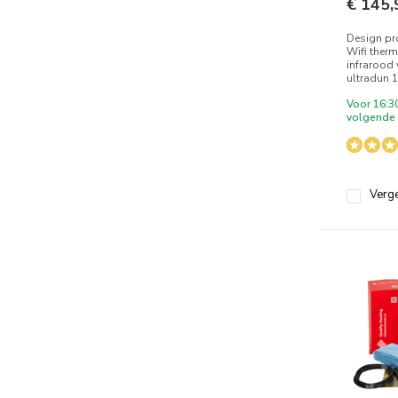
€ 145,
Design p
Wifi ther
infrarood
ultradun 
Voor 16:3
volgende 
Verge