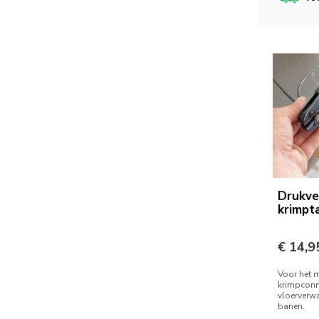
Drukve
krimpt
€ 14,9
Voor het 
krimpconn
vloerverw
banen.