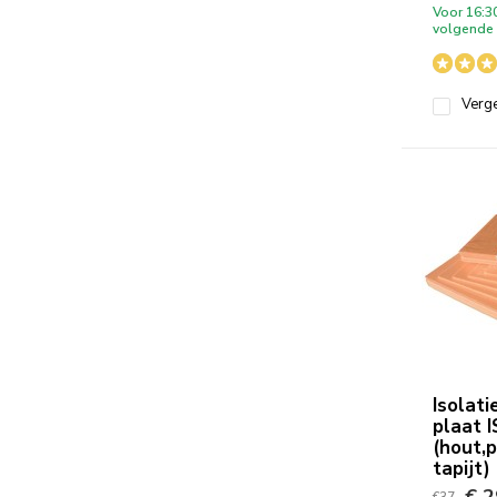
Voor 16:3
volgende 
Verge
Isolat
plaat 
(hout,p
tapijt)