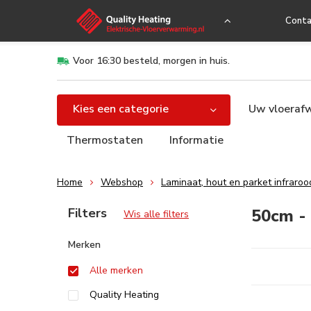
Conta
Voor 16:30 besteld, morgen in huis.
Kies een categorie
Uw vloeraf
Thermostaten
Informatie
Home
Webshop
Laminaat, hout en parket infraro
Sorteren op:
Filters
50cm - 
Wis alle filters
Merken
Alle merken
Quality Heating