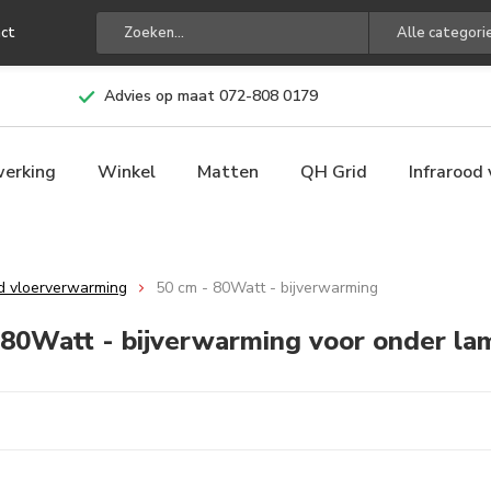
ct
Alle categori
Advies op maat 072-808 0179
werking
Winkel
Matten
QH Grid
Infrarood
od vloerverwarming
50 cm - 80Watt - bijverwarming
80Watt - bijverwarming voor onder lam