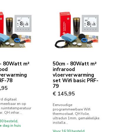
- 80Watt m²
50cm - 80Watt m²
rood
infrarood
verwarming
vloerverwarming
RF-78
set Wifi basic PRF-
79
,95
€ 145,95
d digitaal
meerbaar en op
Eenvoudige
n ruimtetemperatuur
programmeerbare Wifi
r. QH infrar...
thermostaat. QH folie,
ultradun 1mm, gemakkelijke
30 besteld,
installa...
 dag in huis
Voor 16:30 besteld,