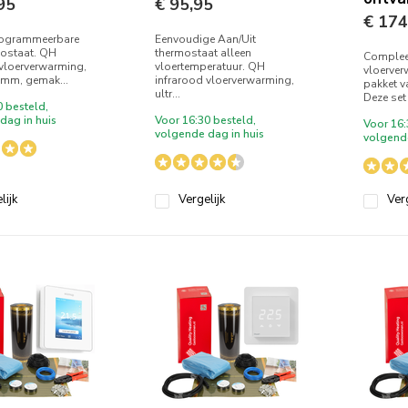
95
€ 95,95
€ 174
rogrammeerbare
Eenvoudige Aan/Uit
mostaat. QH
thermostaat alleen
Compleet
 vloerverwarming,
vloertemperatuur. QH
vloerver
1mm, gemak...
infrarood vloerverwarming,
pakket v
ultr...
Deze set 
0 besteld,
dag in huis
Voor 16:30 besteld,
Voor 16:
volgende dag in huis
volgende
lijk
Vergelijk
Verg