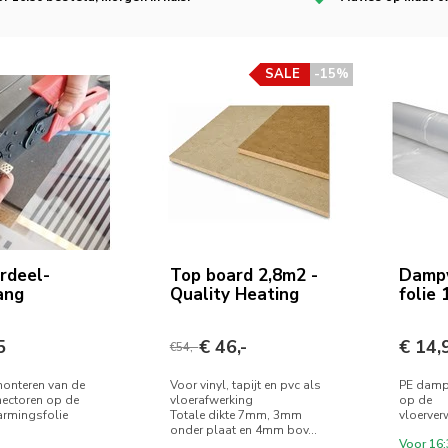
SALE
-15%
rdeel-
Top board 2,8m2 -
Damp
ang
Quality Heating
folie
5
€ 46,-
€ 14,
€54,-
monteren van de
Voor vinyl, tapijt en pvc als
PE damp 
ectoren op de
vloerafwerking
op de
armingsfolie
Totale dikte 7mm, 3mm
vloerver
onder plaat en 4mm bov...
Voor 16: