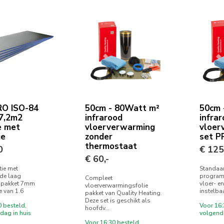
O ISO-84
50cm - 80Watt m²
50cm 
7,2m2
infrarood
infra
e met
vloerverwarming
vloer
ie
zonder
set P
thermostaat
0
€ 125
€ 60,-
tie met
Standaar
nde laag
program
Compleet
 pakket 7mm
vloer- e
vloerverwarmingsfolie
 van 1.6
instelbaa
pakket van Quality Heating.
Deze set is geschikt als
0 besteld,
Voor 16:
hoofdv...
dag in huis
volgende
Voor 16:30 besteld,