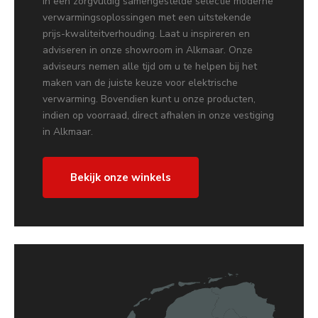
in een zorgvuldig samengestelde selectie moderne
verwarmingsoplossingen met een uitstekende
prijs-kwaliteitverhouding. Laat u inspireren en
adviseren in onze showroom in Alkmaar. Onze
adviseurs nemen alle tijd om u te helpen bij het
maken van de juiste keuze voor elektrische
verwarming. Bovendien kunt u onze producten,
indien op voorraad, direct afhalen in onze vestiging
in Alkmaar.
Bekijk onze winkels