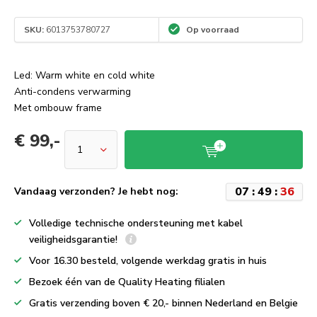
SKU:
6013753780727
Op voorraad
Led: Warm white en cold white
Anti-condens verwarming
Met ombouw frame
€ 99,-
0
7
:
4
9
:
3
5
Vandaag verzonden? Je hebt nog:
Volledige technische ondersteuning met kabel
veiligheidsgarantie!
Voor 16.30 besteld, volgende werkdag gratis in huis
Bezoek één van de Quality Heating filialen
Gratis verzending boven € 20,- binnen Nederland en Belgie