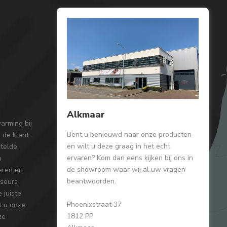
Alkmaar
arming bij
Bent u benieuwd naar onze producten
 de klant
en wilt u deze graag in het echt
stelde
ervaren? Kom dan eens kijken bij ons in
n
de showroom waar wij al uw vragen
reren en
beantwoorden.
iseurs
 juiste
Phoenixstraat 37
t u onze
1812 PP
ze