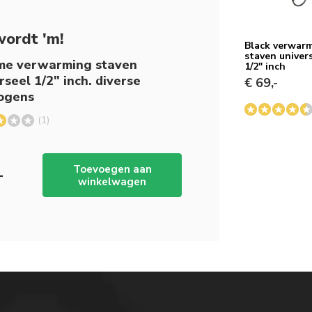
wordt 'm!
Black verwar
staven univer
me verwarming staven
1/2" inch
rseel 1/2" inch. diverse
€ 69,-
ogens
(1)
Toevoegen aan
-
winkelwagen