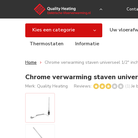
Conta
Kies een categorie
Uw vloerafw
Thermostaten
Informatie
Home
Chrome verwarming staven universeel 1/2" inc
Chrome verwarming staven univers
Merk:
Quality Heating
Reviews:
Je 
(1)