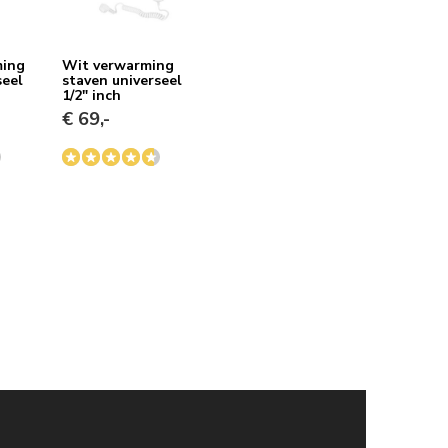
ming
Wit verwarming
seel
staven universeel
1/2" inch
€ 69,-