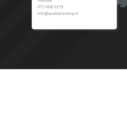
Alkmaar
072-808 0179
info@qualityheating.nl