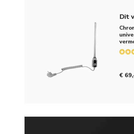
Dit 
Chro
unive
verm
€ 69,