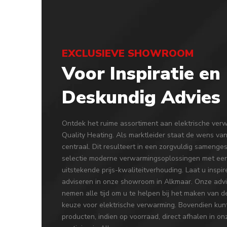
EXCLUSIEVE SHOWROOM
Voor Inspiratie en
Deskundig Advies
Ontdek het ruime assortiment aan elektrische verw
Quality Heating. Als marktleider staat de wens van
centraal. Dit resulteert in een zorgvuldig samenge
selectie moderne verwarmingsoplossingen met ee
uitstekende prijs-kwaliteitverhouding. Laat u inspi
adviseren in onze showroom in Alkmaar. Onze adv
nemen alle tijd om u te helpen bij het maken van de
keuze voor elektrische verwarming. Bovendien kun
producten, indien op voorraad, direct afhalen in on