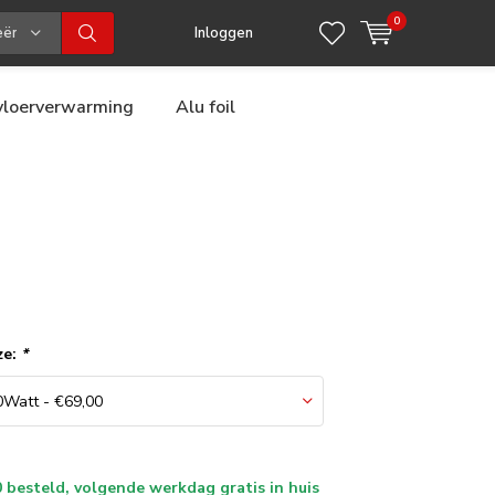
0
eën
Inloggen
 vloerverwarming
Alu foil
ze:
*
 besteld, volgende werkdag gratis in huis