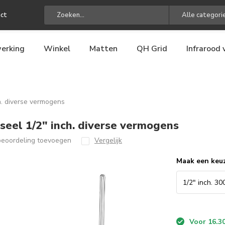
ct
Alle categori
erking
Winkel
Matten
QH Grid
Infrarood
h. diverse vermogens
eel 1/2" inch. diverse vermogens
beoordeling toevoegen
Vergelijk
Maak een keu
Voor 16.30