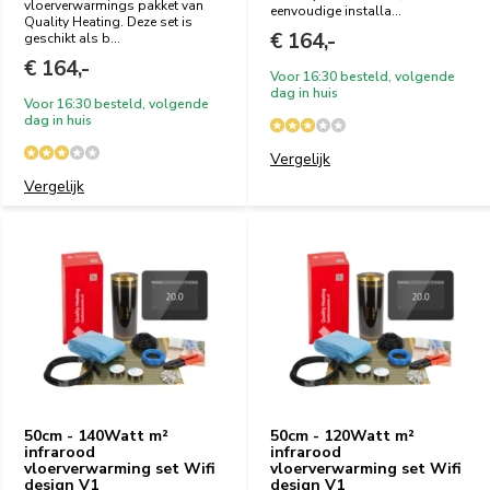
vloerverwarmings pakket van
eenvoudige installa...
Quality Heating. Deze set is
€ 164,-
geschikt als b...
€ 164,-
Voor 16:30 besteld, volgende
dag in huis
Voor 16:30 besteld, volgende
dag in huis
Vergelijk
Vergelijk
50cm - 140Watt m²
50cm - 120Watt m²
infrarood
infrarood
vloerverwarming set Wifi
vloerverwarming set Wifi
design V1
design V1