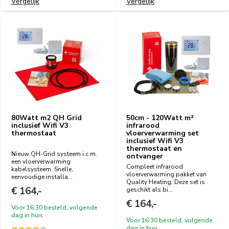
Vergelijk
Vergelijk
80Watt m2 QH Grid
50cm - 120Watt m²
inclusief Wifi V3
infrarood
thermostaat
vloerverwarming set
inclusief Wifi V3
thermostaat en
Nieuw QH-Grid systeem i.c.m.
ontvanger
een vloerverwarming
Compleet infrarood
kabelsysteem. Snelle,
vloerverwarming pakket van
eenvoudige installa...
Quality Heating. Deze set is
€ 164,-
geschikt als bi...
€ 164,-
Voor 16:30 besteld, volgende
dag in huis
Voor 16:30 besteld, volgende
dag in huis