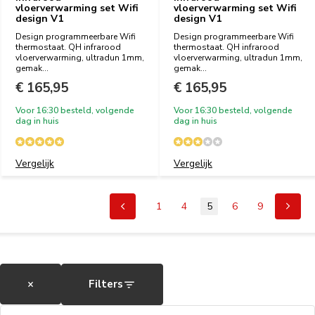
vloerverwarming set Wifi
vloerverwarming set Wifi
design V1
design V1
Design programmeerbare Wifi
Design programmeerbare Wifi
thermostaat. QH infrarood
thermostaat. QH infrarood
vloerverwarming, ultradun 1mm,
vloerverwarming, ultradun 1mm,
gemak...
gemak...
€ 165,95
€ 165,95
Voor 16:30 besteld, volgende
Voor 16:30 besteld, volgende
dag in huis
dag in huis
Vergelijk
Vergelijk
1
4
5
6
9
×
Filters