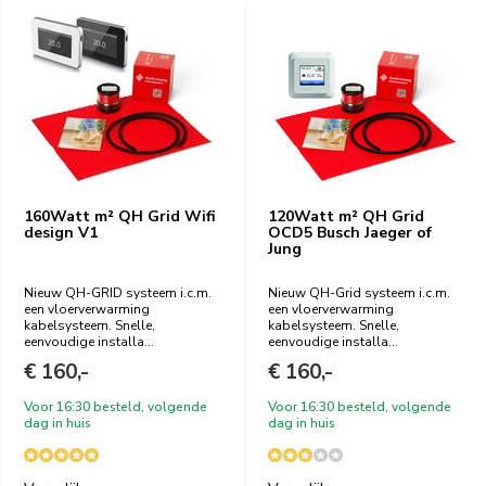
160Watt m² QH Grid Wifi
120Watt m² QH Grid
design V1
OCD5 Busch Jaeger of
Jung
Nieuw QH-GRID systeem i.c.m.
Nieuw QH-Grid systeem i.c.m.
een vloerverwarming
een vloerverwarming
kabelsysteem. Snelle,
kabelsysteem. Snelle,
eenvoudige installa...
eenvoudige installa...
€ 160,-
€ 160,-
Voor 16:30 besteld, volgende
Voor 16:30 besteld, volgende
dag in huis
dag in huis