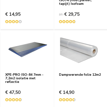
ISO74 (hout,parket,
tapijt) Isofoam
€ 14,95
€ 29,75
37,-
XPE-PRO ISO-84 7mm -
Dampwerende folie 12m2
7,2m2 isolatie met
reflectie
€ 47,50
€ 14,90