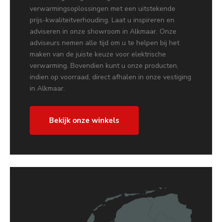
verwarmingsoplossingen met een uitstekende
prijs-kwaliteitverhouding. Laat u inspireren en
adviseren in onze showroom in Alkmaar. Onze
adviseurs nemen alle tijd om u te helpen bij het
maken van de juiste keuze voor elektrische
verwarming. Bovendien kunt u onze producten,
indien op voorraad, direct afhalen in onze vestiging
in Alkmaar.
Bekijk onze winkels