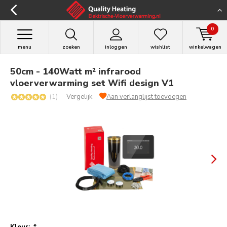
0
menu
zoeken
inloggen
wishlist
winkelwagen
50cm - 140Watt m² infrarood
vloerverwarming set Wifi design V1
(1)
Vergelijk
Aan verlanglijst toevoegen
Kleur:
*