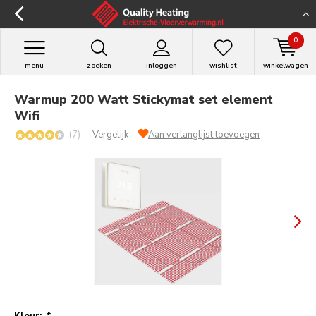
0
menu
zoeken
inloggen
wishlist
winkelwagen
Warmup 200 Watt Stickymat set element
Wifi
(7)
Vergelijk
Aan verlanglijst toevoegen
Kleur:
*