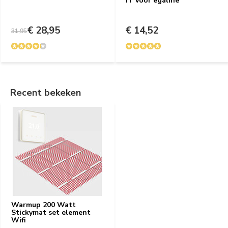
IT voor egaline
€ 28,95
€ 14,52
31,95
Recent bekeken
Warmup 200 Watt
Stickymat set element
Wifi