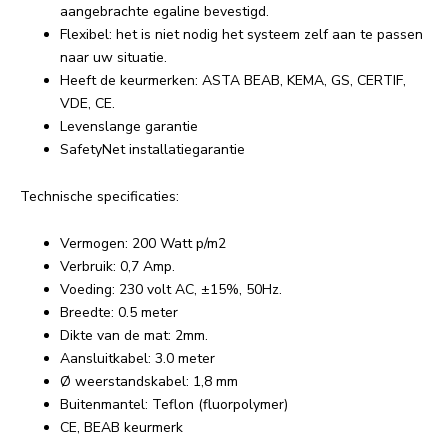
aangebrachte egaline bevestigd.
Flexibel: het is niet nodig het systeem zelf aan te passen
naar uw situatie.
Heeft de keurmerken: ASTA BEAB, KEMA, GS, CERTIF,
VDE, CE.
Levenslange garantie
SafetyNet installatiegarantie
Technische specificaties:
Vermogen: 200 Watt p/m2
Verbruik: 0,7 Amp.
Voeding: 230 volt AC, ±15%, 50Hz.
Breedte: 0.5 meter
Dikte van de mat: 2mm.
Aansluitkabel: 3.0 meter
Ø weerstandskabel: 1,8 mm
Buitenmantel: Teflon (fluorpolymer)
CE, BEAB keurmerk