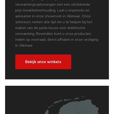
verwarmingsoplossingen met een uitstekende
prijs-kwaliteitverhouding. Laat u inspireren en
adviseren in onze showroom in Alkmaar. Onze
adviseurs nemen alle tijd om u te helpen bij het
maken van de juiste keuze voor elektrische
verwarming. Bovendien kunt u onze producten,
indien op voorraad, direct afhalen in onze vestiging
in Alkmaar.
Bekijk onze winkels