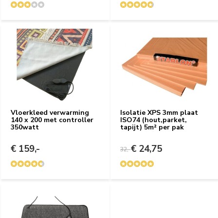
Vloerkleed verwarming
Isolatie XPS 3mm plaat
140 x 200 met controller
ISO74 (hout,parket,
350watt
tapijt) 5m² per pak
€ 159,-
€ 24,75
32,-