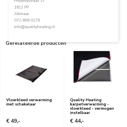
Phoenixstraat 37
1812 PP
Alkmaar
072-808 0179
info@qualityheating.nl
Gerelateerde producten
Vloerkleed verwarming
Quality Heating
met schakelaar
karpetverwarming -
vloerkleed - vermogen
instelbaar
€ 49,-
€ 44,-