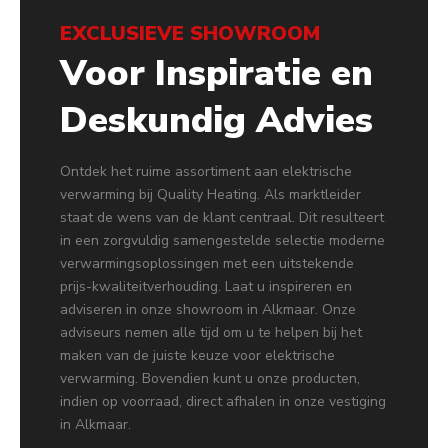
EXCLUSIEVE SHOWROOM
Voor Inspiratie en
Deskundig Advies
Ontdek het ruime assortiment aan elektrische
verwarming bij Quality Heating. Als marktleider
staat de wens van de klant centraal. Dit resulteert
in een zorgvuldig samengestelde selectie moderne
verwarmingsoplossingen met een uitstekende
prijs-kwaliteitverhouding. Laat u inspireren en
adviseren in onze showroom in Alkmaar. Onze
adviseurs nemen alle tijd om u te helpen bij het
maken van de juiste keuze voor elektrische
verwarming. Bovendien kunt u onze producten,
indien op voorraad, direct afhalen in onze vestiging
in Alkmaar.