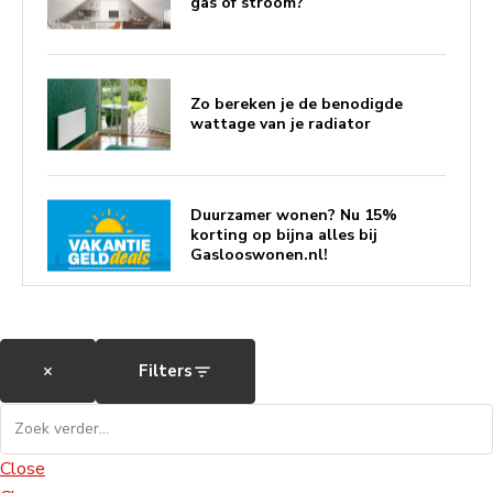
gas of stroom?
Zo bereken je de benodigde
wattage van je radiator
Duurzamer wonen? Nu 15%
korting op bijna alles bij
Gaslooswonen.nl!
Koningsdag
×
Filters
Close
Verwarm slim met 15% korting
op elektrische vloerverwarming!