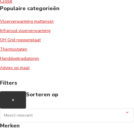
Close
Populaire categorieën
Bijna zeven op tien Nederlanders
Vloerverwarming mattenset
gebruikt elektrische verwarming
Infrarood vloerverwarming
om energiekosten te drukken
Door
Jane
QH Grid noppenplaat
Thermostaten
Handdoekradiatoren
Nieuwe vestiging in Hilversum
vanaf 3 juli
Advies op maat
Filters
Showroom ook geopend op
Sorteren op
zaterdag vanaf 1 september 2022
×
Door
Jane Wassenaar
Offerte zonnepanelen
Merken
ontvangen?