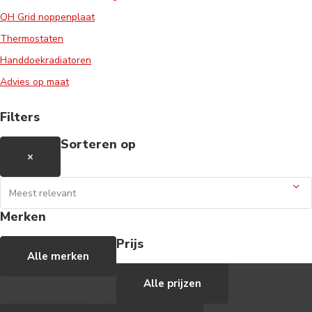
Door
Jane
QH Grid noppenplaat
Thermostaten
Handdoekradiatoren
Nieuwe vestiging in Hilversum
vanaf 3 juli
Advies op maat
Filters
Showroom ook geopend op
Sorteren op
zaterdag vanaf 1 september 2022
×
Door
Jane Wassenaar
Offerte zonnepanelen
Merken
ontvangen?
Prijs
Alle merken
Alle prijzen