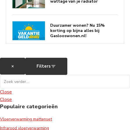
wattage van je radiator
Duurzamer wonen? Nu 15%
korting op bijna alles bij
Gaslooswonen.nl!
Koningsdag
×
Filters
Close
Verwarm slim met 15% korting
op elektrische vloerverwarming!
Close
Populaire categorieën
Bijna zeven op tien Nederlanders
Vloerverwarming mattenset
gebruikt elektrische verwarming
Infrarood vloerverwarming
om energiekosten te drukken