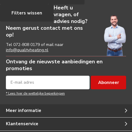
Heeft u
Filters wissen
vragen, of
advies nodig?
Neem gerust contact met ons
op!
Tel
072-808 0179
of mail naar
info@qualityheating.nl
Ontvang de nieuwste aanbiedingen en
promoties
Abonneer
* Lees hier de wettelijke beperkingen
Meer informatie
Klantenservice