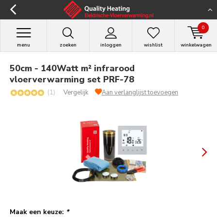
0
menu
zoeken
inloggen
wishlist
winkelwagen
50cm - 140Watt m² infrarood
vloerverwarming set PRF-78
(1)
Vergelijk
Aan verlanglijst toevoegen
Maak een keuze:
*