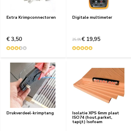
Extra Krimpconnectoren
Digitale multimeter
€ 3,50
€ 19,95
25,95
Drukverdeel-krimptang
Isolatie XPS 6mm plaat
ISO74 (hout,parket,
tapijt) Isofoam