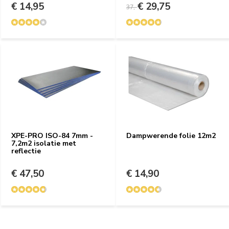
€ 14,95
€ 29,75
37,-
XPE-PRO ISO-84 7mm -
Dampwerende folie 12m2
7,2m2 isolatie met
reflectie
€ 47,50
€ 14,90