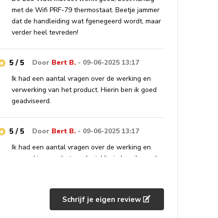
met de Wifi PRF-79 thermostaat. Beetje jammer
dat de handleiding wat fgenegeerd wordt, maar
verder heel tevreden!
5 / 5
Door
Bert B.
- 09-06-2025 13:17
Ik had een aantal vragen over de werking en
verwerking van het product. Hierin ben ik goed
geadviseerd.
5 / 5
Door
Bert B.
- 09-06-2025 13:17
Ik had een aantal vragen over de werking en
verwerking van het product. Hierin ben ik goed
geadviseerd.
Schrijf je eigen review
5 / 5
Door
A. J.
- 27-11-2024 17:50
Prima artikel en bedrijf.