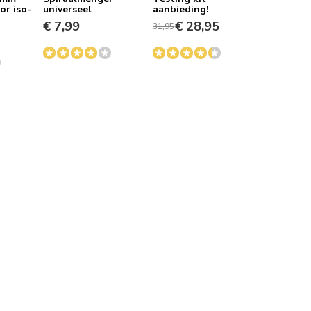
or iso-
universeel
aanbieding!
€ 7,99
€ 28,95
31,95