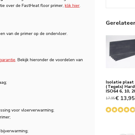
AJ
ie over de FastHeat floor primer,
klik hier
.
Gerelatee
en van de primer op de ondervloer.
garantie
. Bekijk hieronder de voordelen van
Isolatie plaat
aag;
(Tegels) Har
ISO64 6, 10, 
€ 13,95
17,95
ssing voor vloerverwarming;
JK
rimer;
bijverwarming;