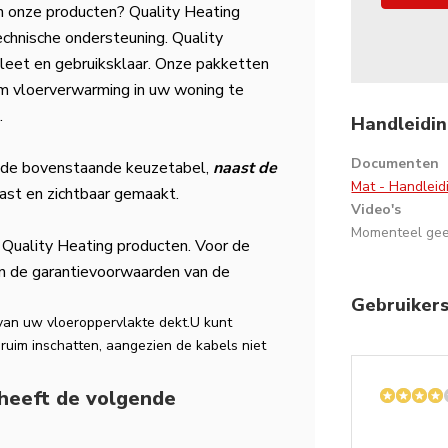
van onze producten? Quality Heating
technische ondersteuning. Quality
eet en gebruiksklaar. Onze pakketten
t om vloerverwarming in uw woning te
.
Handleidin
Documenten
 de bovenstaande keuzetabel,
naast de
Mat - Handleid
ast en zichtbaar gemaakt.
Video's
Momenteel ge
 Quality Heating producten. Voor de
n de garantievoorwaarden van de
Gebruiker
van uw vloeroppervlakte dekt.
U kunt
 ruim inschatten,
aangezien de kabels niet
 heeft de volgende