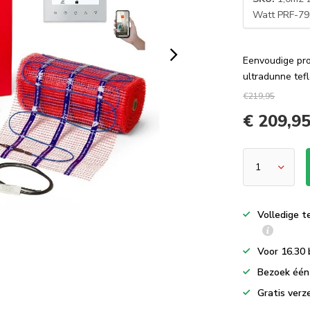
Watt PRF-79
Eenvoudige pro
ultradunne tef
€219,95
€ 209,9
Volledige t
Voor 16.30 
Bezoek één 
Gratis verz