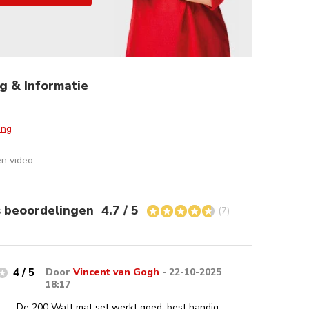
g & Informatie
ing
en video
s beoordelingen
4.7 / 5
(7)
4 / 5
Door
Vincent van Gogh
- 22-10-2025
18:17
De 200 Watt mat set werkt goed, best handig