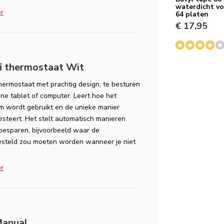
waterdicht vo
er
64 platen
€ 17,95
i thermostaat Wit
ermostaat met prachtig design, te besturen
e tablet of computer. Leert hoe het
 wordt gebruikt en de unieke manier
steert. Het stelt automatisch manieren
besparen, bijvoorbeeld waar de
esteld zou moeten worden wanneer je niet
er
Manual