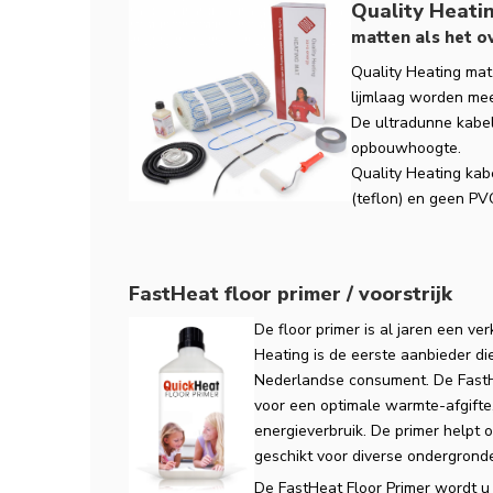
Quality Heat
matten als het o
Quality Heating mat 
lijmlaag worden m
De ultradunne kabel
opbouwhoogte.
Quality Heating kab
(teflon) en geen PV
FastHeat floor primer / voorstrijk
De floor primer is al jaren een ver
Heating is de eerste aanbieder di
Nederlandse consument. De FastHe
voor een optimale warmte-afgifte,
energieverbruik. De primer helpt 
geschikt voor diverse ondergronde
De FastHeat Floor Primer wordt 