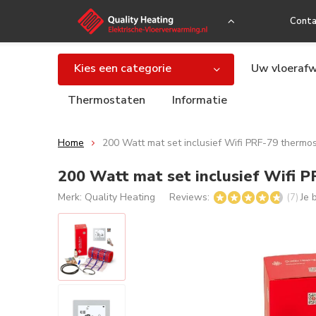
Conta
Kies een categorie
Uw vloerafw
Thermostaten
Informatie
Home
200 Watt mat set inclusief Wifi PRF-79 thermo
200 Watt mat set inclusief Wifi 
Merk:
Quality Heating
Reviews:
Je 
(7)