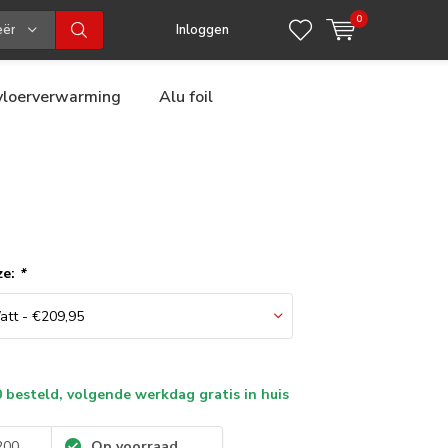
0
eën
Inloggen
 vloerverwarming
Alu foil
ze:
*
 besteld, volgende werkdag gratis in huis
200
Op voorraad