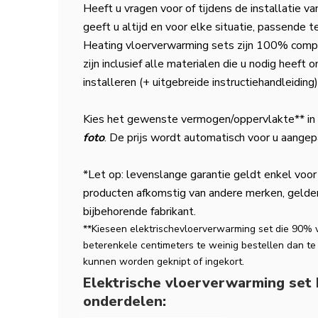
Heeft u vragen voor of tijdens de installatie 
geeft u altijd en voor elke situatie, passende 
Heating vloerverwarming sets zijn 100% compl
zijn inclusief alle materialen die u nodig heef
installeren (+ uitgebreide instructiehandleiding)
Kies het gewenste vermogen/oppervlakte** in
foto
. De prijs wordt automatisch voor u aangep
*Let op: levenslange garantie geldt enkel voor
producten afkomstig van andere merken, gelde
bijbehorende fabrikant.
**Kies
een elektrische
vloerverwarming set die 90% 
beter
enkele centimeters te weinig bestellen dan te
kunnen worden geknipt of ingekort.
Elektrische vloerverwarming set
onderdelen: