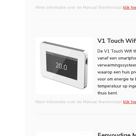
Meer informatie over de Manual thermostaat
klik hi
V1 Touch Wif
De V1 Touch Wifi th
vanaf een smartphon
verwarmingssysteem
waarop een huis pre
voor om energie te 
temperatuur op ing
thuis bent.
Meer informatie over de Manual thermostaat
klik hi
Eenvoudige 