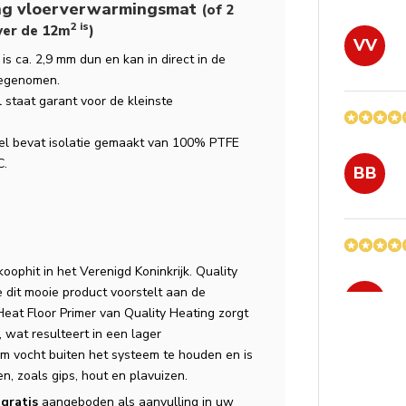
ing vloerverwarmingsmat
(of 2
2 is
ver de 12m
)
VV
is ca. 2,9 mm dun en kan in direct in de
eegenomen.
 staat garant voor de kleinste
el bevat isolatie gemaakt van 100% PTFE
C.
BB
koophit in het Verenigd Koninkrijk. Quality
e dit mooie product voorstelt aan de
BB
at Floor Primer van Quality Heating zorgt
 wat resulteert in een lager
om vocht buiten het systeem te houden en is
n, zoals gips, hout en plavuizen.
u
gratis
aangeboden als aanvulling in uw