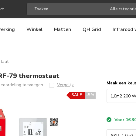
ct
Alle categori
erking
Winkel
Matten
QH Grid
Infrarood
staat
PRF-79 thermostaat
Maak een keu
beoordeling toevoegen
Vergelijk
SALE
-5%
Voor 16.30
SKU:
1,0m2 