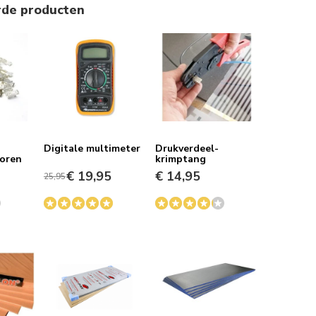
rde producten
Digitale multimeter
Drukverdeel-
oren
krimptang
€ 19,95
€ 14,95
25,95