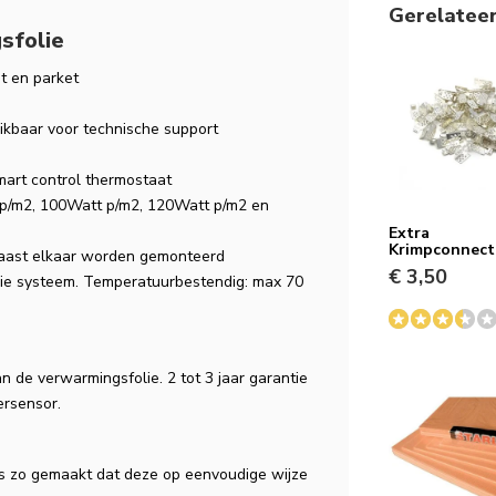
Gerelatee
sfolie
t en parket
eikbaar voor technische support
mart control thermostaat
 p/m2, 100Watt p/m2, 120Watt p/m2 en
Extra
Krimpconnect
naast elkaar worden gemonteerd
€ 3,50
lie systeem. Temperatuurbestendig: max 70
n de verwarmingsfolie. 2 tot 3 jaar garantie
ersensor.
is zo gemaakt dat deze op eenvoudige wijze