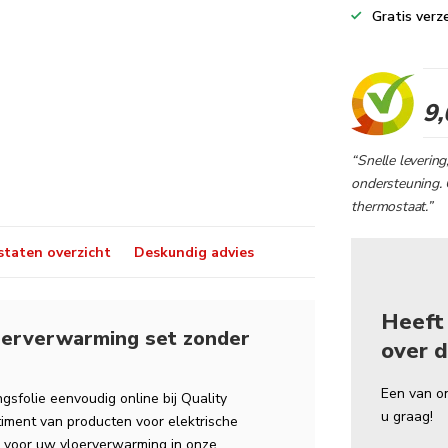
Gratis verz
9,
“Snelle levering
ondersteuning. 
thermostaat.”
taten overzicht
Deskundig advies
Heeft
oerverwarming set zonder
over d
Een van o
sfolie eenvoudig online bij Quality
u graag!
iment van producten voor elektrische
n voor uw vloerverwarming in onze