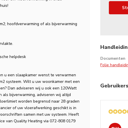
huis!
St
l m2; hoofdverwarming of als bijverwarming
rvlakte.
Handleidin
nische helpdesk
Documenten
Folie handleid
dien u een slaapkamer wenst te verwarmen
p/m2 systeem. Wilt u uw woonkamer met een
Gebruiker
men? Dan adviseren wij u ook een 120Watt
als bijverwarming, adviseren wij altijd
vloerlimiet worden begrensd naar 28 graden
rancier of uw vloerafwerking geschikt is in
voorschriften samen met uw systeem. Heeft
ice van Quality Heating via 072-808 0179