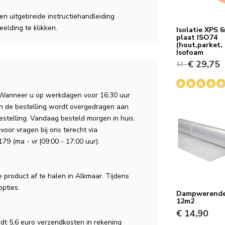
n uitgebreide instructiehandleiding
elding te klikken.
Isolatie XPS
plaat ISO74
(hout,parket, 
Isofoam
€ 29,75
37,-
 Wanneer u op werkdagen voor 16:30 uur
an de bestelling wordt overgedragen aan
estelling. Vandaag besteld morgen in huis.
voor vragen bij ons terecht via
79 (ma - vr |09:00 - 17:00 uur).
e product af te halen in Alkmaar. Tijdens
opties.
Dampwerende 
12m2
€ 14,90
dt 5,6 euro verzendkosten in rekening