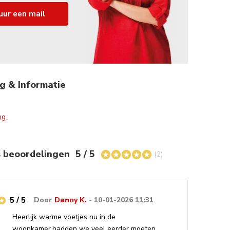
uur een mail
g & Informatie
ing
s beoordelingen
5 / 5
(2)
5 / 5
Door
Danny K.
- 10-01-2026 11:31
Heerlijk warme voetjes nu in de
woonkamer,hadden we veel eerder moeten