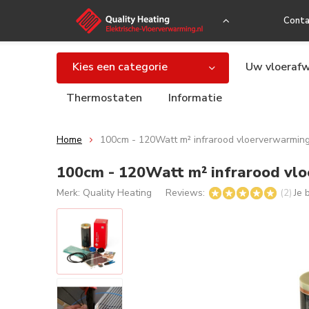
Conta
Kies een categorie
Uw vloerafw
Thermostaten
Informatie
Home
100cm - 120Watt m² infrarood vloerverwarming
100cm - 120Watt m² infrarood vl
Merk:
Quality Heating
Reviews:
Je 
(2)