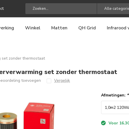
ct
Alle categori
erking
Winkel
Matten
QH Grid
Infrarood
 set zonder thermostaat
oerverwarming set zonder thermostaat
beoordeling toevoegen
Vergelijk
Afmetingen:
*
Voor 16.30