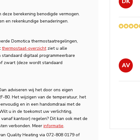
DK
n deze berekening benodigde vermogen.
ven en rekenkundige benaderingen.
eerde Domotica thermostaatregelingen,
t
thermostaat-overzicht
ziet u alle
 standaard digitaal programmeerbare
 of zwart (deze wordt standaard
AV
an adviseren wij het door ons eigen
F-80. Het wijzigen van de temperatuur, het
 eenvoudig en in een handomdraai met de
Wilt u in de toekomst uw verlichting,
d vanaf kantoor) regelen? Dit kan ook met de
osten verbonden. Meer
informatie
.
van Quality Heating via 072-808 0179 of