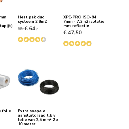
 6mm
Heat pak duo
XPE-PRO ISO-84
systeem 2,8m2
7mm - 7,2m2 isolatie
tapijt)
met reflectie
€ 64,-
69,-
€ 47,50
folie
Extra soepele
aansluitdraad t.b.v
folie van 2,5 mm² 2 x
10 meter