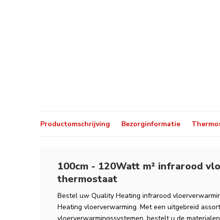
Productomschrijving
Bezorginformatie
Thermos
100cm - 120Watt m² infrarood vl
thermostaat
Bestel uw Quality Heating infrarood vloerverwarming
Heating vloerverwarming. Met een uitgebreid assort
vloerverwarmingssystemen, bestelt u de materiale