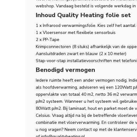
webshop. Vandaag besteld is volgende werkdag in 
Inhoud Quality Heating folie set
1 x Infrarood verwarmingsfolie. Kies zelf het aanta
1 x Vloersensor met flexibele sensorbuis
2 x PP-Tape
Krimpconnectoren (8 stuks) afhankelijk van de oppe
Aansluitdraden zwart en blauw (2 x 10 meter)
Stap-voor-stap installatievoorschriften met telefo
Benodigd vermogen
Iedere ruimte heeft een ander vermogen nodig. In
als hoofdverwarming, adviseren wij een 120Watt 
oppervlakte van totaal 40 m2, netto 36 m2 verwar
p/m2 systeem. Wanneer u het systeem wil gebruiken 
80Watt p/m2. Bij laminaat, hout en parket moet de 
Celsius. Vraag altijd na bij de betreffende vloerleve
combinatie met vloerverwarming. En controleer de 
u nog vragen? Neem contact op met de klantenserv
of
info@qualityheating.nl
.