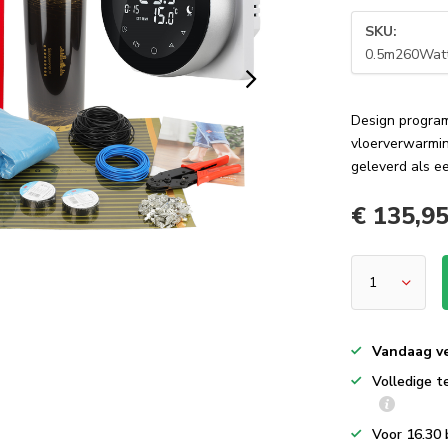
SKU:
0.5m260Watt
Design program
vloerverwarmin
geleverd als e
€ 135,9
Vandaag v
Volledige t
Voor 16.30 