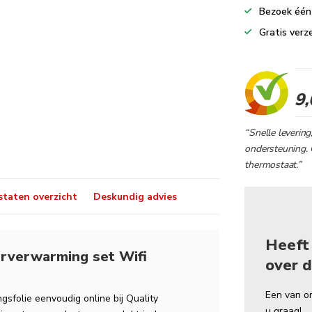
Bezoek één 
Gratis verz
9,
“Snelle levering
ondersteuning. 
thermostaat.”
taten overzicht
Deskundig advies
Heeft
erverwarming set Wifi
over d
Een van o
sfolie eenvoudig online bij Quality
u graag!