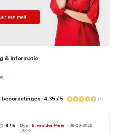
uur een mail
g & Informatie
ing
s beoordelingen
4.35 / 5
(3)
3 / 5
Door
E. van der Meer
- 09-10-2025
18:19