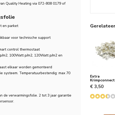
van Quality Heating via 072-808 0179 of
sfolie
Gerelatee
t en parket
eikbaar voor technische support
mart control thermostaat
 p/m2, 100Watt p/m2, 120Watt p/m2 en
naast elkaar worden gemonteerd
lie systeem. Temperatuurbestendig: max 70
Extra
Krimpconnect
€ 3,50
n de verwarmingsfolie. 2 tot 3 jaar garantie
ersensor.