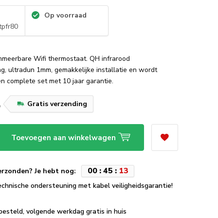
Op voorraad
pfr80
meerbare Wifi thermostaat. QH infrarood
g, ultradun 1mm, gemakkelijke installatie en wordt
en complete set met 10 jaar garantie.
5
Gratis verzending
Toevoegen aan winkelwagen
0
0
:
4
5
:
1
2
erzonden? Je hebt nog:
echnische ondersteuning met kabel veiligheidsgarantie!
besteld, volgende werkdag gratis in huis