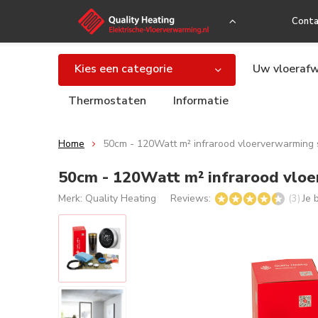
Conta
Kies een categorie
Uw vloerafw
Thermostaten
Informatie
Home
50cm - 120Watt m² infrarood vloerverwarming 
50cm - 120Watt m² infrarood vloe
Merk:
Quality Heating
Reviews:
Je 
(3)