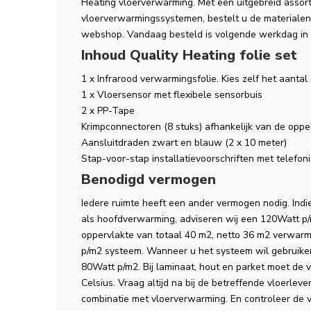
Heating vloerverwarming. Met een uitgebreid assort
vloerverwarmingssystemen, bestelt u de materiale
webshop. Vandaag besteld is volgende werkdag in 
Inhoud Quality Heating folie set
1 x Infrarood verwarmingsfolie. Kies zelf het aanta
1 x Vloersensor met flexibele sensorbuis
2 x PP-Tape
Krimpconnectoren (8 stuks) afhankelijk van de oppe
Aansluitdraden zwart en blauw (2 x 10 meter)
Stap-voor-stap installatievoorschriften met telefo
Benodigd vermogen
Iedere ruimte heeft een ander vermogen nodig. In
als hoofdverwarming, adviseren wij een 120Watt 
oppervlakte van totaal 40 m2, netto 36 m2 verwar
p/m2 systeem. Wanneer u het systeem wil gebruiken 
80Watt p/m2. Bij laminaat, hout en parket moet de 
Celsius. Vraag altijd na bij de betreffende vloerleve
combinatie met vloerverwarming. En controleer de 