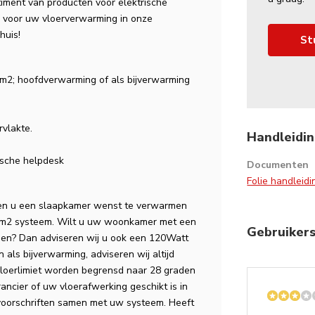
iment van producten voor elektrische
n voor uw vloerverwarming in onze
huis!
St
l m2; hoofdverwarming of als bijverwarming
rvlakte.
Handleidin
nische helpdesk
Documenten
Folie handleid
dien u een slaapkamer wenst te verwarmen
p/m2 systeem. Wilt u uw woonkamer met een
Gebruiker
men? Dan adviseren wij u ook een 120Watt
als bijverwarming, adviseren wij altijd
vloerlimiet worden begrensd naar 28 graden
rancier of uw vloerafwerking geschikt is in
voorschriften samen met uw systeem. Heeft