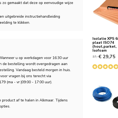
is zo gemaakt dat deze op eenvoudige wijze
n uitgebreide instructiehandleiding
elding te klikken.
Isolatie XPS
plaat ISO74
(hout,parket, 
Isofoam
€ 29,75
37,-
 Wanneer u op werkdagen voor 16:30 uur
an de bestelling wordt overgedragen aan
estelling. Vandaag besteld morgen in huis.
voor vragen bij ons terecht via
79 (ma - vr |09:00 - 17:00 uur).
e product af te halen in Alkmaar. Tijdens
opties.
JH