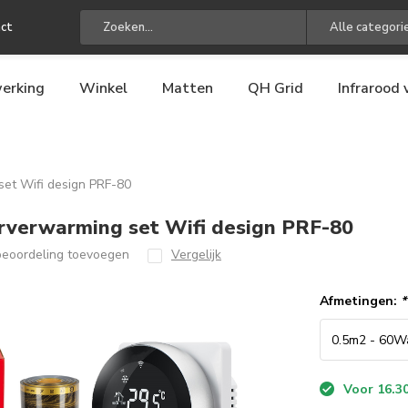
ct
Alle categori
erking
Winkel
Matten
QH Grid
Infrarood
set Wifi design PRF-80
rverwarming set Wifi design PRF-80
beoordeling toevoegen
Vergelijk
Afmetingen:
*
Voor 16.30