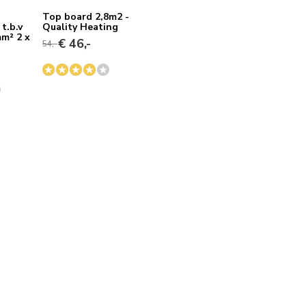
dat kan ik echt 100% aanraden!
Top board 2,8m2 -
t.b.v
Quality Heating
mm² 2 x
€ 46,-
54,-
5 / 5
Door
Kees v.
- 04-10-2020 16:13
Geweldige kwaliteit van het geleverde. Een
perfecte website met heldere uitleg en het
leggen en aansluiten is zo simpel..Beter kun je
niet hebben... Bedankt dat we jullie hebben
leren kennen als een bedrijf dat doet wat het
zegt. Gewoon simpel en eerlijk zakendoen is nog
mogelijk