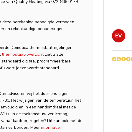
ice van Quality Heating via 072-808 0179
n deze berekening benodigde vermogen.
ven en rekenkundige benaderingen.
EV
eerde Domotica thermostaatregelingen,
t
thermostaat-overzicht
ziet u alle
 standaard digitaal programmeerbare
 of zwart (deze wordt standaard
an adviseren wij het door ons eigen
F-80. Het wijzigen van de temperatuur, het
 eenvoudig en in een handomdraai met de
Wilt u in de toekomst uw verlichting,
d vanaf kantoor) regelen? Dit kan ook met de
osten verbonden. Meer
informatie
.