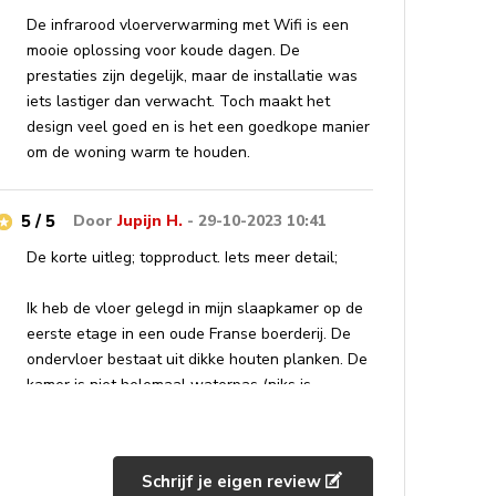
De infrarood vloerverwarming met Wifi is een
mooie oplossing voor koude dagen. De
prestaties zijn degelijk, maar de installatie was
iets lastiger dan verwacht. Toch maakt het
design veel goed en is het een goedkope manier
om de woning warm te houden.
5 / 5
Door
Jupijn H.
- 29-10-2023 10:41
De korte uitleg; topproduct. Iets meer detail;
Ik heb de vloer gelegd in mijn slaapkamer op de
eerste etage in een oude Franse boerderij. De
ondervloer bestaat uit dikke houten planken. De
kamer is niet helemaal waterpas (niks is
waterpas in de boerderij ;) ) maar wel egaal, het
belangrijkste.
Schrijf je eigen review
Het leggen ging relatief eenvoudig, de dikke