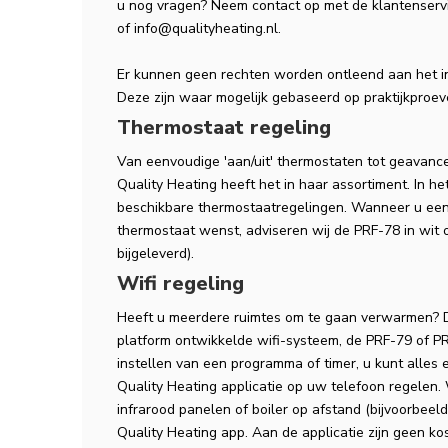
u nog vragen? Neem contact op met de klantenserv
of
info@qualityheating.nl
.
Er kunnen geen rechten worden ontleend aan het i
Deze zijn waar mogelijk gebaseerd op praktijkproe
Thermostaat regeling
Van eenvoudige 'aan/uit' thermostaten tot geavanc
Quality Heating heeft het in haar assortiment. In he
beschikbare thermostaatregelingen. Wanneer u een
thermostaat wenst, adviseren wij de PRF-78 in wit
bijgeleverd).
Wifi regeling
Heeft u meerdere ruimtes om te gaan verwarmen? D
platform ontwikkelde wifi-systeem, de PRF-79 of PR
instellen van een programma of timer, u kunt alles
Quality Heating applicatie op uw telefoon regelen. 
infrarood panelen of boiler op afstand (bijvoorbeel
Quality Heating app. Aan de applicatie zijn geen k