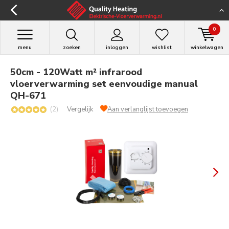
0
menu
zoeken
inloggen
wishlist
winkelwagen
50cm - 120Watt m² infrarood
vloerverwarming set eenvoudige manual
QH-671
(2)
Vergelijk
Aan verlanglijst toevoegen