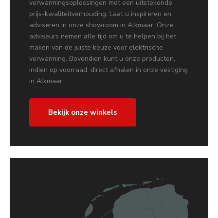
verwarmingsoplossingen met een uitstekende
prijs-kwaliteitverhouding. Laat u inspireren en
adviseren in onze showroom in Alkmaar. Onze
adviseurs nemen alle tijd om u te helpen bij het
maken van de juiste keuze voor elektrische
verwarming. Bovendien kunt u onze producten,
indien op voorraad, direct afhalen in onze vestiging
in Alkmaar.
Bekijk onze winkels