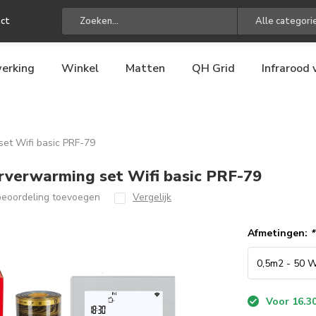
ct
Alle categori
erking
Winkel
Matten
QH Grid
Infrarood
set Wifi basic PRF-79
rverwarming set Wifi basic PRF-79
beoordeling toevoegen
Vergelijk
Afmetingen:
*
Voor 16.30