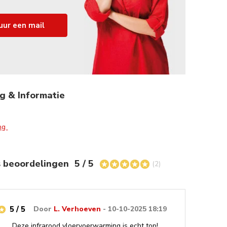
uur een mail
g & Informatie
ing
s beoordelingen
5 / 5
(2)
5 / 5
Door
L. Verhoeven
- 10-10-2025 18:19
Deze infrarood vloervoerwarming is echt top!