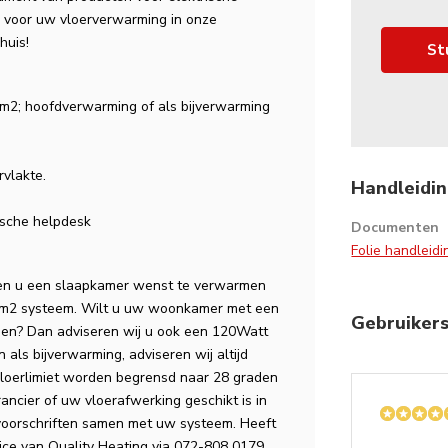
n voor uw vloerverwarming in onze
huis!
St
l m2; hoofdverwarming of als bijverwarming
rvlakte.
Handleidin
nische helpdesk
Documenten
Folie handleid
dien u een slaapkamer wenst te verwarmen
p/m2 systeem. Wilt u uw woonkamer met een
Gebruiker
men? Dan adviseren wij u ook een 120Watt
als bijverwarming, adviseren wij altijd
vloerlimiet worden begrensd naar 28 graden
rancier of uw vloerafwerking geschikt is in
voorschriften samen met uw systeem. Heeft
ice van Quality Heating via 072-808 0179