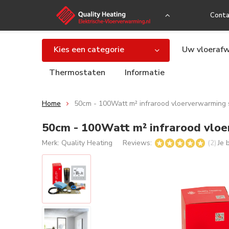
Conta
Kies een categorie
Uw vloerafw
Thermostaten
Informatie
Home
50cm - 100Watt m² infrarood vloerverwarming 
50cm - 100Watt m² infrarood vloe
Merk:
Quality Heating
Reviews:
Je 
(2)