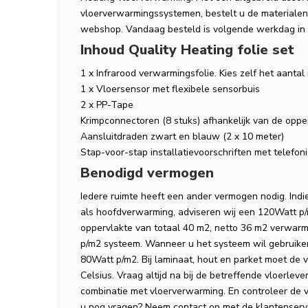
vloerverwarmingssystemen, bestelt u de materiale
webshop. Vandaag besteld is volgende werkdag in 
Inhoud Quality Heating folie set
1 x Infrarood verwarmingsfolie. Kies zelf het aanta
1 x Vloersensor met flexibele sensorbuis
2 x PP-Tape
Krimpconnectoren (8 stuks) afhankelijk van de oppe
Aansluitdraden zwart en blauw (2 x 10 meter)
Stap-voor-stap installatievoorschriften met telefo
Benodigd vermogen
Iedere ruimte heeft een ander vermogen nodig. In
als hoofdverwarming, adviseren wij een 120Watt 
oppervlakte van totaal 40 m2, netto 36 m2 verwar
p/m2 systeem. Wanneer u het systeem wil gebruiken 
80Watt p/m2. Bij laminaat, hout en parket moet de 
Celsius. Vraag altijd na bij de betreffende vloerleve
combinatie met vloerverwarming. En controleer de 
u nog vragen? Neem contact op met de klantenserv