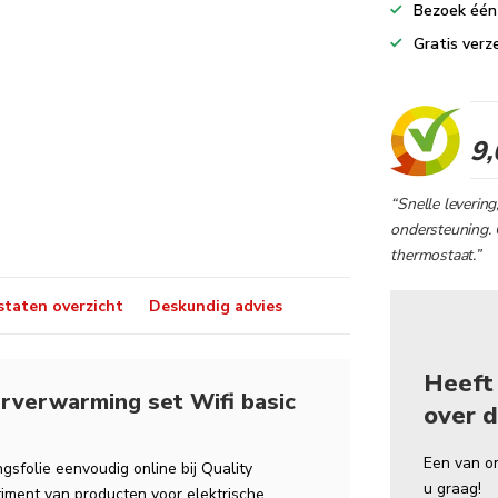
Bezoek één 
Gratis verz
9,
“Snelle levering
ondersteuning. 
thermostaat.”
taten overzicht
Deskundig advies
Heeft
rverwarming set Wifi basic
over d
Een van o
sfolie eenvoudig online bij Quality
u graag!
iment van producten voor elektrische