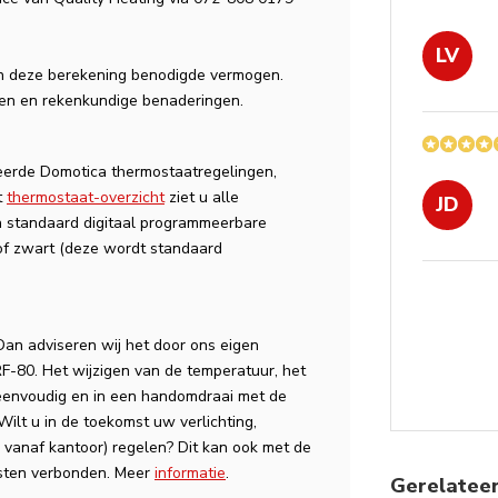
LV
n deze berekening benodigde vermogen.
ven en rekenkundige benaderingen.
eerde Domotica thermostaatregelingen,
t
thermostaat-overzicht
ziet u alle
JD
 standaard digitaal programmeerbare
 of zwart (deze wordt standaard
an adviseren wij het door ons eigen
F-80. Het wijzigen van de temperatuur, het
 eenvoudig en in een handomdraai met de
Wilt u in de toekomst uw verlichting,
d vanaf kantoor) regelen? Dit kan ook met de
osten verbonden. Meer
informatie
.
Gerelatee