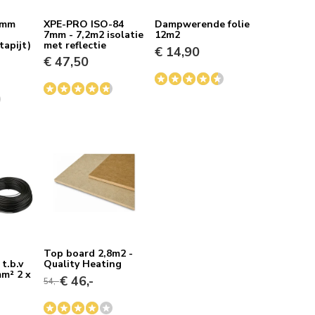
 6mm
XPE-PRO ISO-84
Dampwerende folie
7mm - 7,2m2 isolatie
12m2
tapijt)
met reflectie
€ 14,90
€ 47,50
Top board 2,8m2 -
t.b.v
Quality Heating
mm² 2 x
€ 46,-
54,-