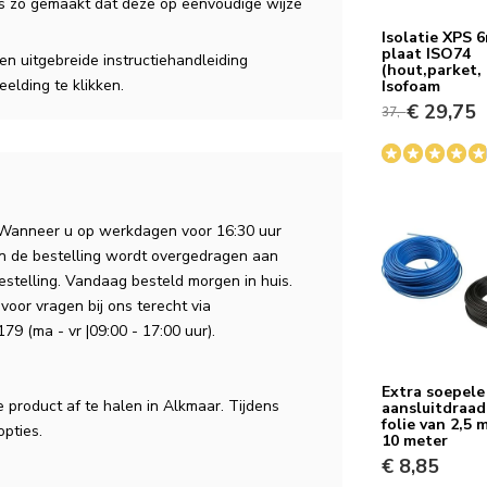
is zo gemaakt dat deze op eenvoudige wijze
Isolatie XPS
plaat ISO74
n uitgebreide instructiehandleiding
(hout,parket, 
elding te klikken.
Isofoam
€ 29,75
37,-
 Wanneer u op werkdagen voor 16:30 uur
an de bestelling wordt overgedragen aan
estelling. Vandaag besteld morgen in huis.
voor vragen bij ons terecht via
79 (ma - vr |09:00 - 17:00 uur).
Extra soepele
e product af te halen in Alkmaar. Tijdens
aansluitdraad 
folie van 2,5 
opties.
10 meter
€ 8,85