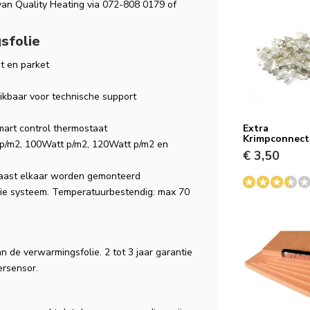
van Quality Heating via 072-808 0179 of
sfolie
t en parket
eikbaar voor technische support
mart control thermostaat
Extra
Krimpconnect
 p/m2, 100Watt p/m2, 120Watt p/m2 en
€ 3,50
naast elkaar worden gemonteerd
lie systeem. Temperatuurbestendig: max 70
n de verwarmingsfolie. 2 tot 3 jaar garantie
ersensor.