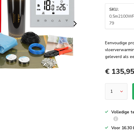
SKU:
0,5m2100WP
79
Eenvoudige pr
vloerverwarmin
geleverd als e
€ 135,9
Volledige t
Voor 16.30 