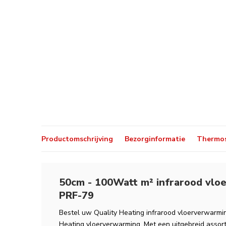
Productomschrijving
Bezorginformatie
Thermos
50cm - 100Watt m² infrarood vloe
PRF-79
Bestel uw Quality Heating infrarood vloerverwarming
Heating vloerverwarming. Met een uitgebreid assort