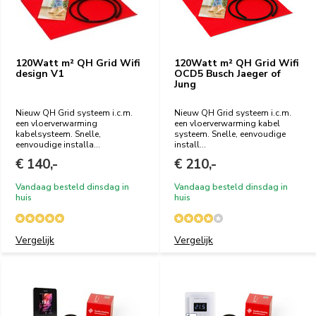
120Watt m² QH Grid Wifi
120Watt m² QH Grid Wifi
design V1
OCD5 Busch Jaeger of
Jung
Nieuw QH Grid systeem i.c.m.
Nieuw QH Grid systeem i.c.m.
een vloerverwarming
een vloerverwarming kabel
kabelsysteem. Snelle,
systeem. Snelle, eenvoudige
eenvoudige installa...
install...
€ 140,-
€ 210,-
Vandaag besteld dinsdag in
Vandaag besteld dinsdag in
huis
huis
Vergelijk
Vergelijk