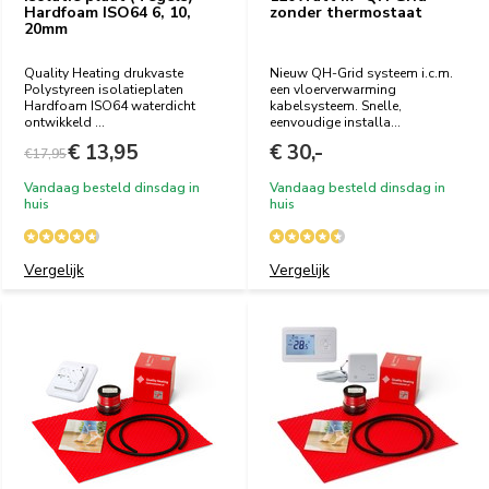
Hardfoam ISO64 6, 10,
zonder thermostaat
20mm
Quality Heating drukvaste
Nieuw QH-Grid systeem i.c.m.
Polystyreen isolatieplaten
een vloerverwarming
Hardfoam ISO64 waterdicht
kabelsysteem. Snelle,
ontwikkeld ...
eenvoudige installa...
€ 13,95
€ 30,-
€17,95
Vandaag besteld dinsdag in
Vandaag besteld dinsdag in
huis
huis
Vergelijk
Vergelijk