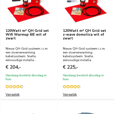
120Watt m² QH Grid set
120Watt m² QH Grid set
Wifi Warmup 6IE wit of
z-wave domotica wit of
zwart
zwart
Nieuw QH-Grid systeem i.c.m.
Nieuw QH-Grid systeem i.c.m.
een vloerverwarming
een vloerverwarming
kabelsysteem. Snelle,
kabelsysteem. Snelle,
eenvoudige installa...
eenvoudige installa...
€ 204,-
€ 225,-
Vandaag besteld dinsdag in
Vandaag besteld dinsdag in
huis
huis
Vergelijk
Vergelijk