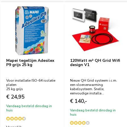
Mapei tegellijm Adesilex
120Watt m² QH Grid Wifi
P9 grijs 25 kg
design V1
Voor installatie ISO-64 isolatie
Nieuw QH Grid systeem i.c.m.
platen
een vloerverwarming
25 kg grijs
kabelsysteem. Snelle,
eenvoudige installa...
€ 24,95
€ 140,-
Vandaag besteld dinsdag in
huis
Vandaag besteld dinsdag in
huis