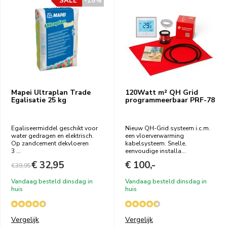
SALE
-18%
Mapei Ultraplan Trade
120Watt m² QH Grid
Egalisatie 25 kg
programmeerbaar PRF-78
Egaliseermiddel geschikt voor
Nieuw QH-Grid systeem i.c.m.
water gedragen en elektrisch.
een vloerverwarming
Op zandcement dekvloeren
kabelsysteem. Snelle,
3 ...
eenvoudige installa...
€ 32,95
€ 100,-
€39,95
Vandaag besteld dinsdag in
Vandaag besteld dinsdag in
huis
huis
Vergelijk
Vergelijk