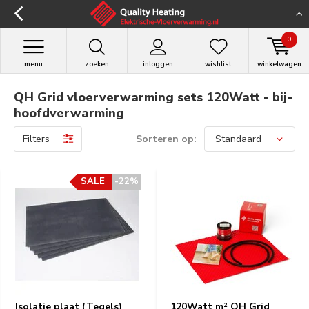
0
menu
zoeken
inloggen
wishlist
winkelwagen
QH Grid vloerverwarming sets 120Watt - bij-
hoofdverwarming
Filters
Sorteren op:
SALE
-22%
Isolatie plaat (Tegels)
120Watt m² QH Grid