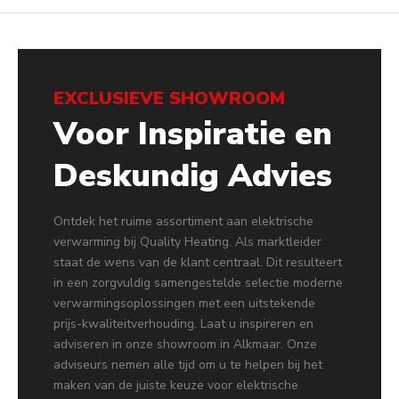
EXCLUSIEVE SHOWROOM
Voor Inspiratie en
Deskundig Advies
Ontdek het ruime assortiment aan elektrische
verwarming bij Quality Heating. Als marktleider
staat de wens van de klant centraal. Dit resulteert
in een zorgvuldig samengestelde selectie moderne
verwarmingsoplossingen met een uitstekende
prijs-kwaliteitverhouding. Laat u inspireren en
adviseren in onze showroom in Alkmaar. Onze
adviseurs nemen alle tijd om u te helpen bij het
maken van de juiste keuze voor elektrische