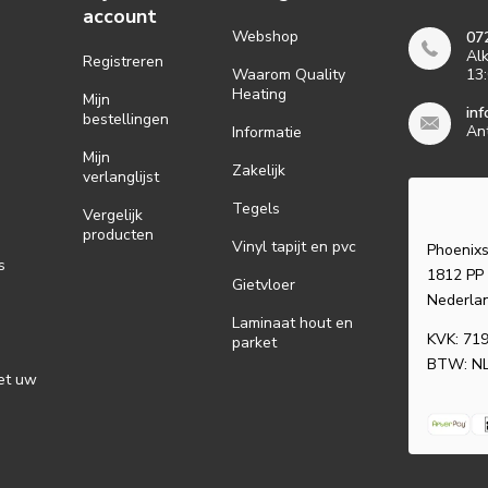
account
Webshop
07
Alk
Registreren
Waarom Quality
13:
Heating
Mijn
inf
bestellingen
An
Informatie
Mijn
Zakelijk
verlanglijst
Tegels
Vergelijk
producten
Vinyl tapijt en pvc
Phoenixs
s
1812 PP
Gietvloer
Nederla
Laminaat hout en
KVK: 71
parket
BTW: N
et uw