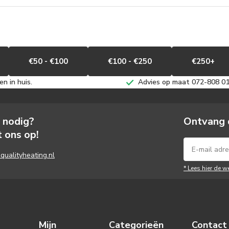
€50 - €100
€100 - €250
€250+
n in huis.
Advies op maat 072-808 0
s nodig?
Ontvang 
 ons op!
qualityheating.nl
* Lees hier de w
Mijn
Categorieën
Contact