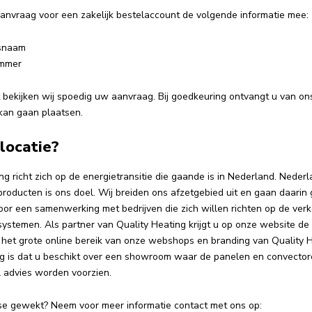
anvraag voor een zakelijk bestelaccount de volgende informatie mee:
fsnaam
ummer
 bekijken wij spoedig uw aanvraag. Bij goedkeuring ontvangt u van o
 kan gaan plaatsen.
locatie?
ng richt zich op de energietransitie die gaande is in Nederland. Nede
roducten is ons doel. Wij breiden ons afzetgebied uit en gaan daarin
or een samenwerking met bedrijven die zich willen richten op de verk
stemen. Als partner van Quality Heating krijgt u op onze website de 
r het grote online bereik van onze webshops en branding van Quality 
 is dat u beschikt over een showroom waar de panelen en convecto
l advies worden voorzien.
sse gewekt? Neem voor meer informatie contact met ons op: