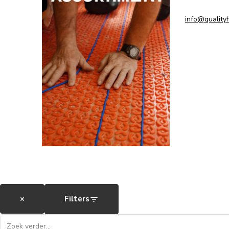
info@qualityh
×
Filters