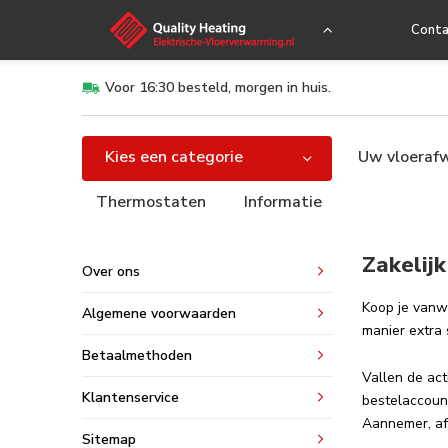
Conta
Voor 16:30 besteld, morgen in huis.
Kies een categorie
Uw vloeraf
Thermostaten
Informatie
Zakelijk
Over ons
Koop je vanwe
Algemene voorwaarden
manier extra 
Betaalmethoden
Vallen de ac
Klantenservice
bestelaccoun
Aannemer, afb
Sitemap