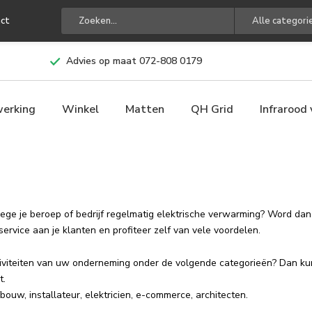
ct
Alle categori
Advies op maat 072-808 0179
werking
Winkel
Matten
QH Grid
Infrarood
ge je beroep of bedrijf regelmatig elektrische verwarming? Word dan 
service aan je klanten en profiteer zelf van vele voordelen.
tiviteiten van uw onderneming onder de volgende categorieën? Dan kun
t.
ouw, installateur, elektricien, e-commerce, architecten.