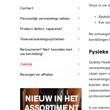
Stuur in uw a
Contact
Bedrij
Persoonlijk verwarmings advies
Kvk n
Product defect, reparatie?
Na ontvangst
Vloerverwarmingssystemen
bestellingen
Retourneren? Niet tevreden met
Fysieke 
uw bestelling!
Quality Heati
Zakelijk
verwarmingsp
staan open vo
Bezorgen en afhalen
verwarmingssy
klanten, doo
samenwerking
professionee
Is uw intere