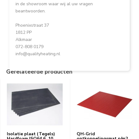
in de showroom waar wij al uw vragen
beantwoorden.
Phoenixstraat 37
1812 PP
Alkmaar
072-808 0179
info@qualityheating.nl
Gerelateerde producten
Isolatie plaat (Tegels)
QH-Grid
Hardfoam ISO64 6, 10,
ontkoppelingsmat p/m2