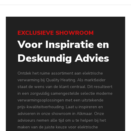
EXCLUSIEVE SHOWROOM
Voor Inspiratie en
Deskundig Advies
Ontdek het ruime assortiment aan elektrische
verwarming bij Quality Heating. Als marktleider
staat de wens van de klant centraal. Dit resulteert
in een zorgvuldig samengestelde selectie moderne
verwarmingsoplossingen met een uitstekende
prijs-kwaliteitverhouding. Laat u inspireren en
adviseren in onze showroom in Alkmaar. Onze
adviseurs nemen alle tijd om u te helpen bij het
maken van de juiste keuze voor elektrische