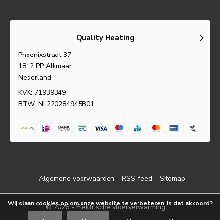
Quality Heating
Phoenixstraat 37
1812 PP Alkmaar
Nederland
KVK: 71939849
BTW: NL220284945B01
Algemene voorwaarden
RSS-feed
Sitemap
Wij slaan cookies op om onze website te verbeteren. Is dat akkoord?
© 2026 -
Elektrische vloerverwarming